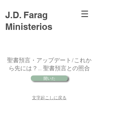
J.D. Farag
Ministerios
聖書預言・アップデート/これか
ら先には？... 聖書預言との照合
開いた
文字起こしに戻る