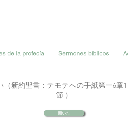
es de la profecía
Sermones bíblicos
A
い（新約聖書：テモテへの手紙第一6章11
節 ）
開いた