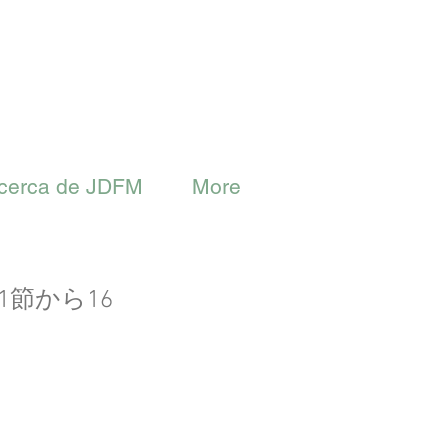
cerca de JDFM
More
節から16