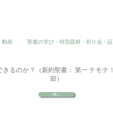
 動画
聖書の学び・特別題材・祈り会・証
きるのか？（新約聖書： 第一 テモテ 1 章
節）
開く