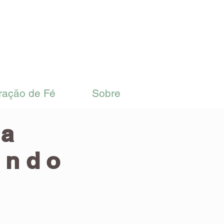
ração de Fé
Sobre
ra
undo