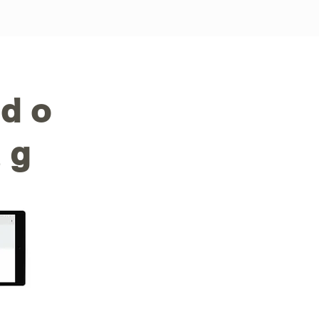
 do
ag