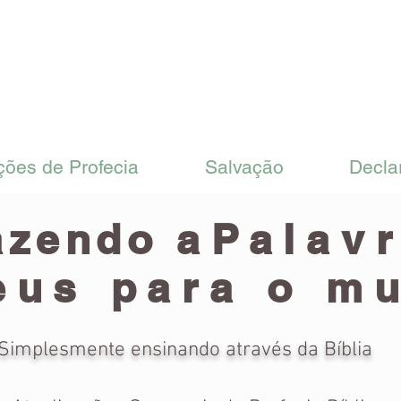
ções de Profecia
Salvação
Decla
azendo a
Palav
eus para o m
Simplesmente ensinando através da Bíblia