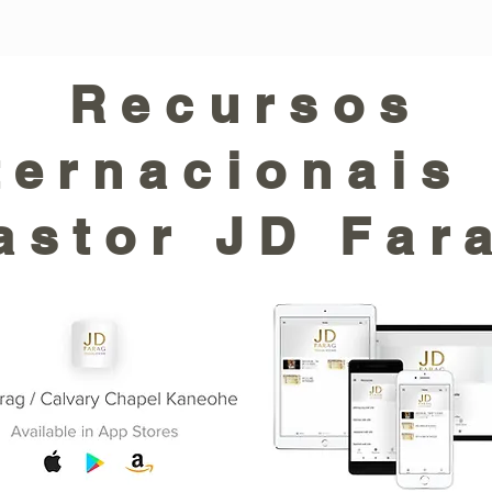
Recursos
ternacionais
astor JD Far