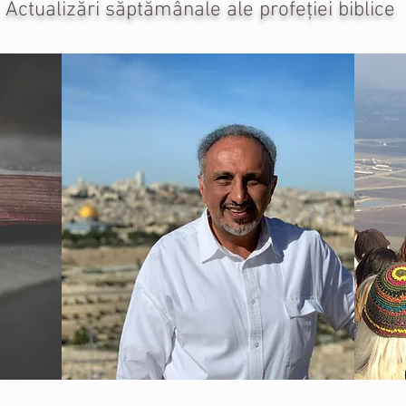
Actualizări săptămânale ale profeției biblice