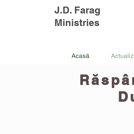
J.D. Farag
Ministries
Acasă
Actualiz
Răspân
D