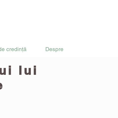
de credință
Despre
i lui
e