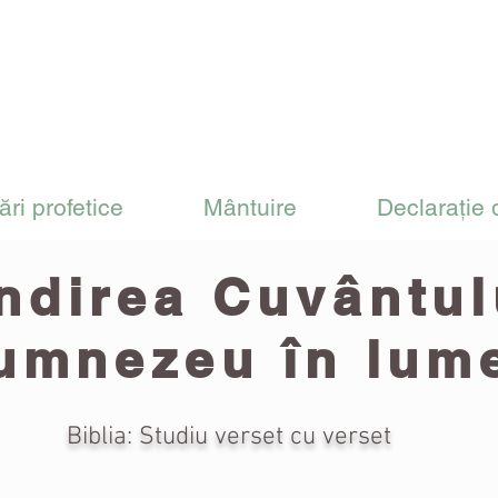
ări profetice
Mântuire
Declarație 
direa Cuvântulu
umnezeu în lum
Biblia: Studiu verset cu verset