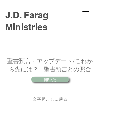
J.D. Farag
Ministries
聖書預言・アップデート/これか
ら先には？... 聖書預言との照合
開いた
文字起こしに戻る